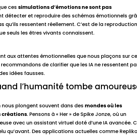
que ces
simulations d’émotions ne sont pas
ent détecter et reproduire des schémas émotionnels gr
s qu’ils ressentent réellement. C’est de la reproductio
e seuls les êtres vivants connaissent.
quant aux attentes émotionnelles que nous plaçons sur c
 recommandons de clarifier que les IA ne ressentent p
 des idées fausses.
 Quand l’humanité tombe amoureus
tion nous plongent souvent dans des
mondes où les
 créations
. Pensons à « Her » de Spike Jonze, où un
se avec un assistant virtuel doté d’une IA avancée. 
felu qu’avant. Des applications actuelles comme Replik