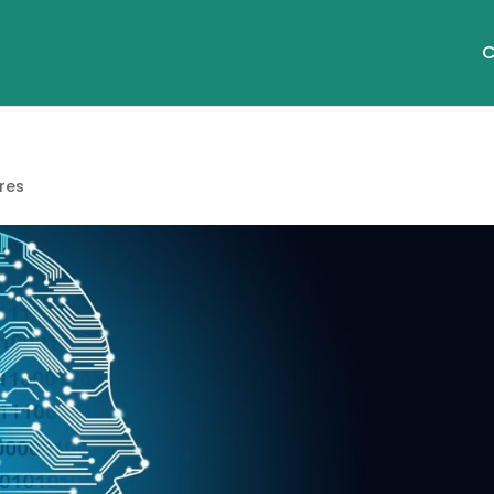
C
res