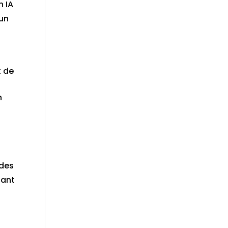
n IA
 un
t de
n
 des
tant