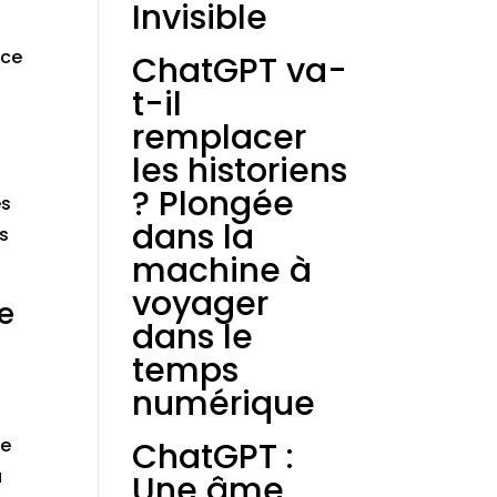
Invisible
âce
ChatGPT va-
n
t-il
remplacer
les historiens
? Plongée
es
dans la
as
machine à
voyager
e
dans le
temps
numérique
Ce
ChatGPT :
a
Une âme