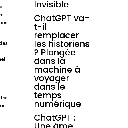
Invisible
er
nt
ChatGPT va-
rmes
t-il
remplacer
les historiens
 des
? Plongée
dans la
nel
machine à
voyager
dans le
temps
 les
numérique
 un
t
ChatGPT :
Une âme