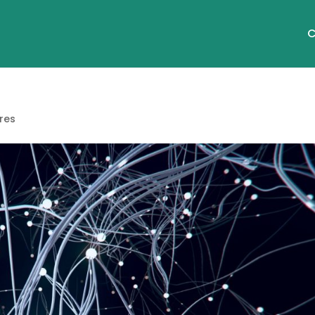
C
res